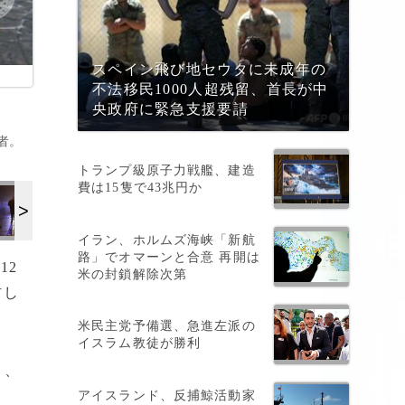
スペイン飛び地セウタに未成年の
不法移民1000人超残留、首長が中
央政府に緊急支援要請
者。
トランプ級原子力戦艦、建造
費は15隻で43兆円か
イラン、ホルムズ海峡「新航
路」でオマーンと合意 再開は
12
米の封鎖解除次第
材し
米民主党予備選、急進左派の
イスラム教徒が勝利
）、
アイスランド、反捕鯨活動家