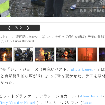
❮
2/12
❯
スト）」。警官隊に向かい、ぱちんこを使って何かを飛ばすデモの参加
 Lucas Barioulet
政府デモ「ジレ・ジョーヌ（黄色いベスト、
）」は
gilets jaunes
性と自然発生的な広がりによって皆を驚かせた。デモを取
なかった。
るフォトグラファー、アラン・ジョカール（
Alain Jocard
）、リュカ ・バリウレ（
froy Van der Hasselt
Lucas