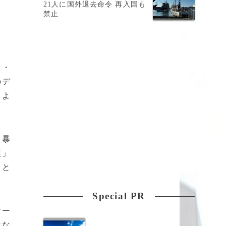
21人に国外退去命令 再入国も
禁止
レ・
のデ
じよ
、暴
漢」
うと
Special PR
ケー
はな