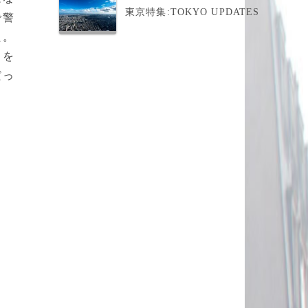
東京特集:TOKYO UPDATES
で警
た。
スを
だっ