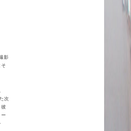
撮影
はそ
思
た次
。彼
ァー
か