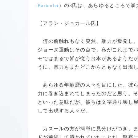
）の3氏は、あらゆるところで暴
Barioulet
【アラン・ジョカール氏】
何の前触れもなく突然、暴力が爆発し、
ジョーヌ運動はその点で、私がこれまで
モではまるで皆が従う台本があるようだ
うに、暴力もまたどこからともなく出現
あらゆる年齢層の人々を目にした。彼ら
力に巻き込まれてしまったのだと思う。
といった意味だが、彼らは文字通り壊し
して出現する人々だ。
カスールの方が簡単に見分けがつき、ま
ドが連続して築かれていたことだ。警察