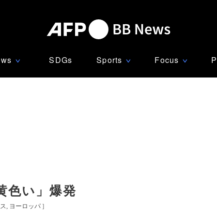
ews
SDGs
Sports
Focus
P
∨
∨
∨
黄色い」爆発
ス
ヨーロッパ
]