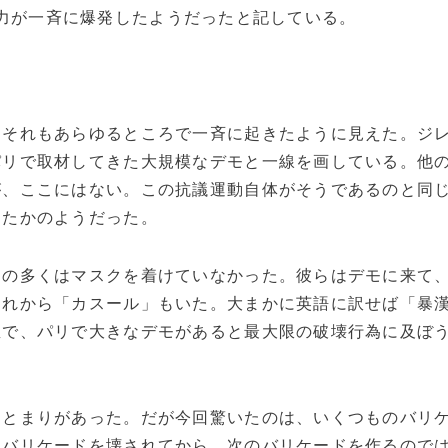
力が一斉に爆発したようだったと記している。
それもあらゆるところで一斉に起きたように見えた。ジ
パリで取材してきた大規模なデモと一線を画している。他
が、ここにはない。この抗議運動自体がそうであるのと同
したかのようだった。
の多くはマスクを着けていなかった。彼らはデモに来て
それから「カスール」もいた。大まかに英語に訳せば「暴
屋で、パリで大きなデモがあると最大限の破壊行為に及ぼ
とまりがあった。だが今回驚いたのは、いくつものバリ
にバリケードを壊されてから、次のバリケードを作るので