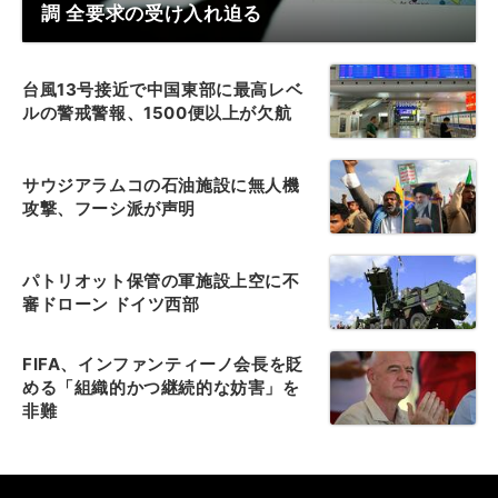
調 全要求の受け入れ迫る
台風13号接近で中国東部に最高レベ
ルの警戒警報、1500便以上が欠航
サウジアラムコの石油施設に無人機
攻撃、フーシ派が声明
パトリオット保管の軍施設上空に不
審ドローン ドイツ西部
FIFA、インファンティーノ会長を貶
める「組織的かつ継続的な妨害」を
非難