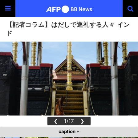
【記者コラム】はだしで巡礼する人々 イン
ド
❮
1/17
❯
caption +