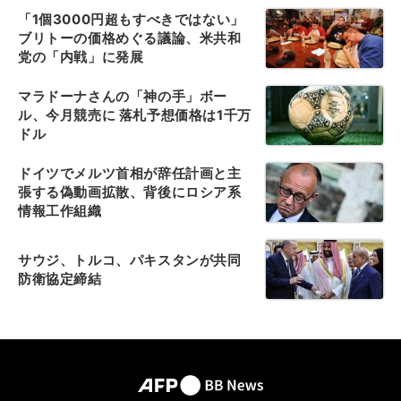
「1個3000円超もすべきではない」
ブリトーの価格めぐる議論、米共和
党の「内戦」に発展
マラドーナさんの「神の手」ボー
ル、今月競売に 落札予想価格は1千万
ドル
ドイツでメルツ首相が辞任計画と主
張する偽動画拡散、背後にロシア系
情報工作組織
サウジ、トルコ、パキスタンが共同
防衛協定締結