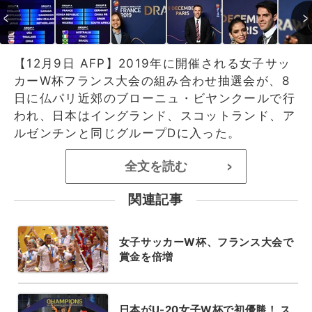
【12月9日 AFP】2019年に開催される女子サッ
カーW杯フランス大会の組み合わせ抽選会が、8
日に仏パリ近郊のブローニュ・ビヤンクールで行
われ、日本はイングランド、スコットランド、ア
ルゼンチンと同じグループDに入った。
全文を読む
>
関連記事
女子サッカーW杯、フランス大会で
賞金を倍増
日本がU-20女子W杯で初優勝！ ス