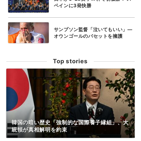
ペインに3発快勝
サンプソン監督「泣いてもいい」―
オウンゴールのバセットを擁護
Top stories
韓国の暗い歴史「強制的な国際養子縁組」、大
統領が真相解明を約束