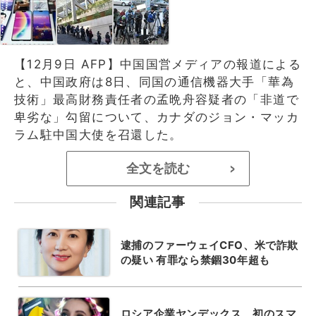
【12月9日 AFP】中国国営メディアの報道による
と、中国政府は8日、同国の通信機器大手「華為
技術」最高財務責任者の孟晩舟容疑者の「非道で
卑劣な」勾留について、カナダのジョン・マッカ
ラム駐中国大使を召還した。
全文を読む
>
関連記事
逮捕のファーウェイCFO、米で詐欺
の疑い 有罪なら禁錮30年超も
ロシア企業ヤンデックス、初のスマ