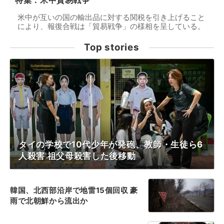
特集：米中貿易戦争
米中が互いの国の輸出品に対する関税を引き上げること
により、報復合戦は「貿易戦争」の様相を呈している。
Top stories
タイの学校で10代少年が発砲、教師・生徒ら6
人殺害 祖父母殺害した後移動
韓国、北西部沿岸で地雷15個回収 豪
雨で北朝鮮から流出か