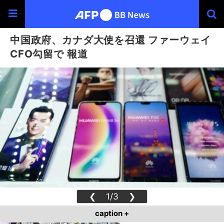
中国政府、カナダ大使を召還 ファーウェイ
CFO勾留で 報道
❮
1/3
❯
caption +