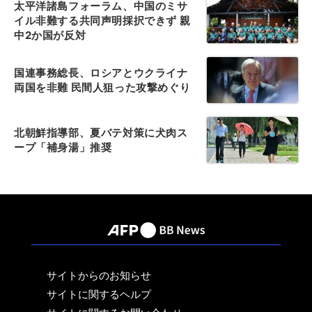
太平洋諸島フォーラム、中国のミサ
イル非難する共同声明採択できず 親
中2か国が反対
国連事務総長、ロシアとウクライナ
両国を非難 民間人狙った攻撃めぐり
北朝鮮指導部、夏バテ対策に犬肉ス
ープ「補身湯」推奨
サイトからのお知らせ
サイトに関するヘルプ