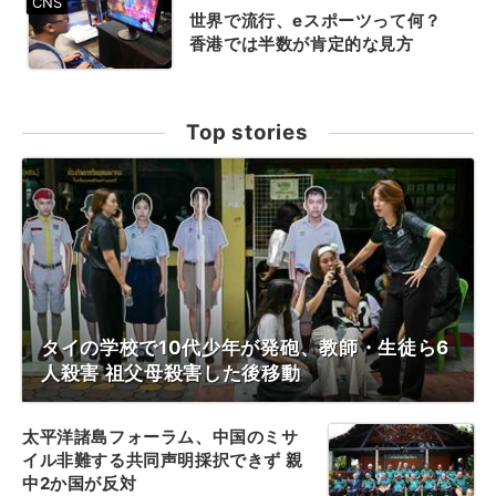
世界で流行、eスポーツって何？
香港では半数が肯定的な見方
Top stories
タイの学校で10代少年が発砲、教師・生徒ら6
人殺害 祖父母殺害した後移動
太平洋諸島フォーラム、中国のミサ
イル非難する共同声明採択できず 親
中2か国が反対