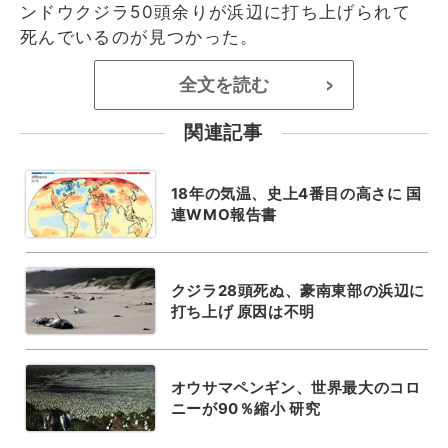
ンドウクジラ50頭余りが浜辺に打ち上げられて
死んでいるのが見つかった。
全文を読む
>
関連記事
18年の気温、史上4番目の高さに 国
連WMO報告書
クジラ28頭死ぬ、豪南東部の浜辺に
打ち上げ 原因は不明
オウサマペンギン、世界最大のコロ
ニーが90％縮小 研究