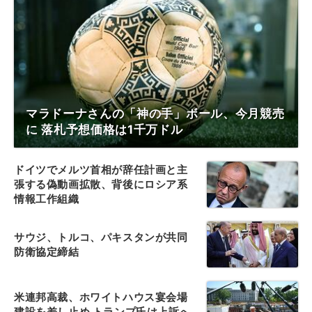
マラドーナさんの「神の手」ボール、今月競売
に 落札予想価格は1千万ドル
ドイツでメルツ首相が辞任計画と主
張する偽動画拡散、背後にロシア系
情報工作組織
サウジ、トルコ、パキスタンが共同
防衛協定締結
米連邦高裁、ホワイトハウス宴会場
建設を差し止め トランプ氏は上訴へ