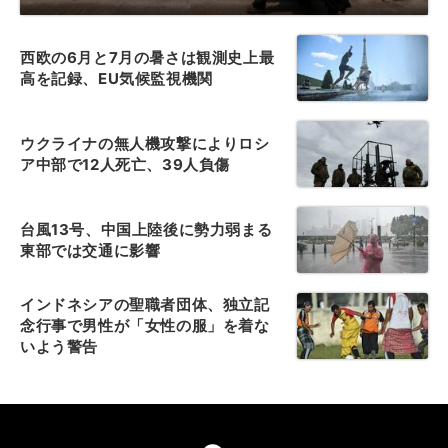
西欧の6月と7月の暑さは観測史上最
高を記録、EU気候監視機関
ウクライナの無人機攻撃によりロシ
ア中部で12人死亡、39人負傷
台風13号、中国上陸後に勢力弱まる
東部では交通に影響
インドネシアの聖職者団体、独立記
念行事で男性が「女性の服」を着な
いよう警告