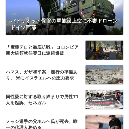
パトリオット保管の軍施設上空に不審ドローン
ドイツ西部
「麻薬テロと徹底抗戦」 コロンビア
新大統領就任翌日に連続爆破
ハマス、ガザ和平案「履行の準備あ
り」 米にイスラエルへの圧力要求
同性愛に対する取り締まりで男性71
人を起訴、セネガル
メッシ選手の父ホルヘ氏が死去、唯
一の代理人務める