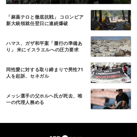
「麻薬テロと徹底抗戦」 コロンビア
新大統領就任翌日に連続爆破
ハマス、ガザ和平案「履行の準備あ
り」 米にイスラエルへの圧力要求
同性愛に対する取り締まりで男性71
人を起訴、セネガル
メッシ選手の父ホルヘ氏が死去、唯
一の代理人務める