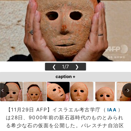
❮
1/7
❯
caption +
【11月29日 AFP】イスラエル考古学庁（
）
IAA
は28日、9000年前の新石器時代のものとみられ
る希少な石の仮面を公開した。パレスチナ自治区