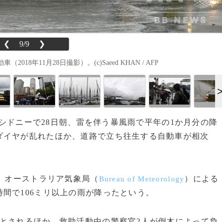
❮
9/9
❯
年11月28日撮影）。(c)Saeed KHAN / AFP
都市シドニーで28日朝、雷を伴う暴風雨で平年の1か月分の降
ダイヤが乱れたほか、道路で立ち往生する自動車が相次
、オーストラリア気象局（
）による
Bureau of Meteorology
間で106ミリ以上の雨が降ったという。
とされるほか、救助活動中の警察官2人が倒木によって負