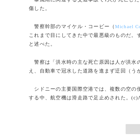
傷した。
警察幹部のマイケル・コービー（
Michael C
これまで目にしてきた中で最悪級のものだ。
と述べた。
警察は「洪水時の主な死亡原因は人が洪水の
え、自動車で冠水した道路を進まず迂回（う
シドニーの主要国際空港では、複数の空の便
する中、航空機は滑走路で足止めされた。(c)A