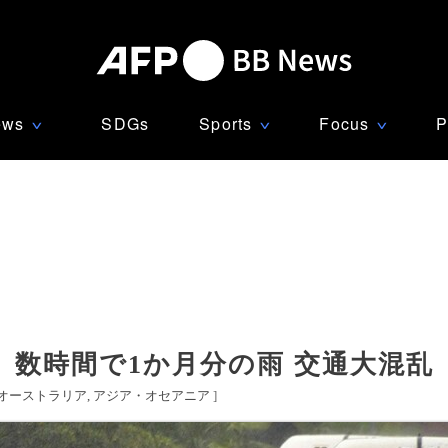
ews
SDGs
Sports
Focus
P
∨
∨
∨
数時間で1か月分の雨 交通大混乱
オーストラリア
アジア・オセアニア
]