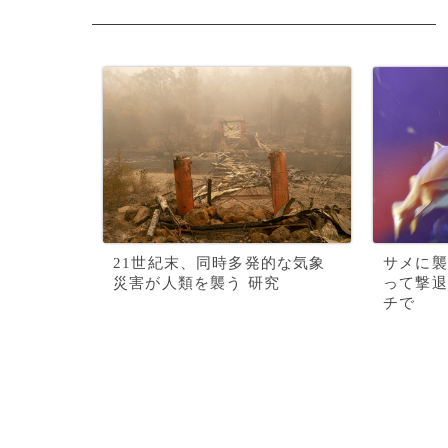
21世紀末、同時多発的な気象
サメに襲
災害が人類を襲う 研究
って撃退
チで