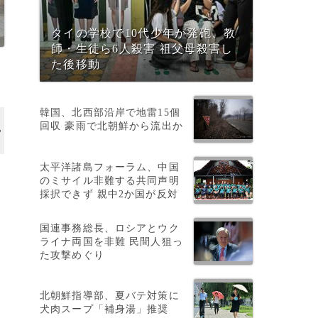
タイの学校で10代少年が発砲、教
師・生徒ら6人殺害 祖父母殺害し
た後移動
韓国、北西部沿岸で地雷15個
回収 豪雨で北朝鮮から流出か
太平洋諸島フォーラム、中国
のミサイル非難する共同声明
採択できず 親中2か国が反対
国連事務総長、ロシアとウク
ライナ両国を非難 民間人狙っ
た攻撃めぐり
北朝鮮指導部、夏バテ対策に
犬肉スープ「補身湯」推奨