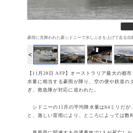
豪雨に見舞われた豪シドニーで水しぶきを上げて走る自動車（2018
【11月28日 AFP】オーストラリア最大の
水量に相当する豪雨が降り、空の便や鉄道の
ぎ、救急隊が対応に追われた。
シドニーの11月の平均降水量は84ミリだが
と、激しい雷雨により、ところによっては数時
暴風雨に関連する交通事故で1人が死亡した