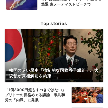
撃退 豪ヌーディストビーチで
Top stories
韓国の暗い歴史「強制的な国際養子縁組」、大
統領が真相解明を約束
「1個3000円超もすべきではない」
ブリトーの価格めぐる議論、米共和
党の「内戦」に発展