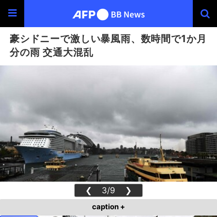
豪シドニーで激しい暴風雨、数時間で1か月
分の雨 交通大混乱
❮
3/9
❯
caption +