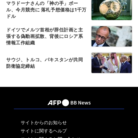
マラドーナさんの「神の手」ボー
ル、今月競売に 落札予想価格は1千万
ドル
ドイツでメルツ首相が辞任計画と主
張する偽動画拡散、背後にロシア系
情報工作組織
サウジ、トルコ、パキスタンが共同
防衛協定締結
サイトからのお知らせ
サイトに関するヘルプ