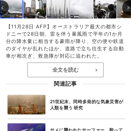
【11月28日 AFP】オーストラリア最大の都市シ
ドニーで28日朝、雷を伴う暴風雨で平年の1か月
分の降水量に相当する豪雨が降り、空の便や鉄道
のダイヤが乱れたほか、道路で立ち往生する自動
車が相次ぎ、救急隊が対応に追われた。
全文を読む
>
関連記事
21世紀末、同時多発的な気象災害が
人類を襲う 研究
サメに襲われたサーファー、殴って