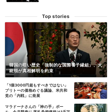
Top stories
韓国の暗い歴史「強制的な国際養子縁組」、大
統領が真相解明を約束
「1個3000円超もすべきではない」
ブリトーの価格めぐる議論、米共和
党の「内戦」に発展
マラドーナさんの「神の手」ボー
ル、今月競売に 落札予想価格は1千万