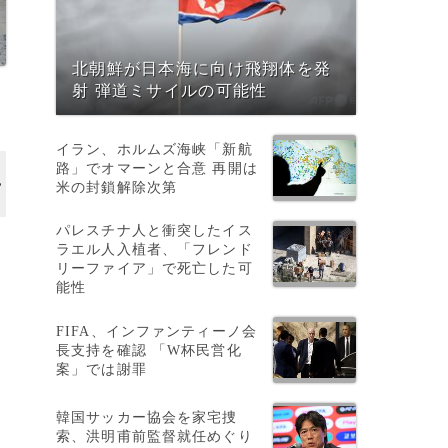
北朝鮮が日本海に向け飛翔体を発
射 弾道ミサイルの可能性
イラン、ホルムズ海峡「新航
路」でオマーンと合意 再開は
米の封鎖解除次第
パレスチナ人と衝突したイス
ラエル人入植者、「フレンド
リーファイア」で死亡した可
能性
FIFA、インファンティーノ会
長支持を確認 「W杯民営化
案」では謝罪
韓国サッカー協会を家宅捜
索、洪明甫前監督就任めぐり