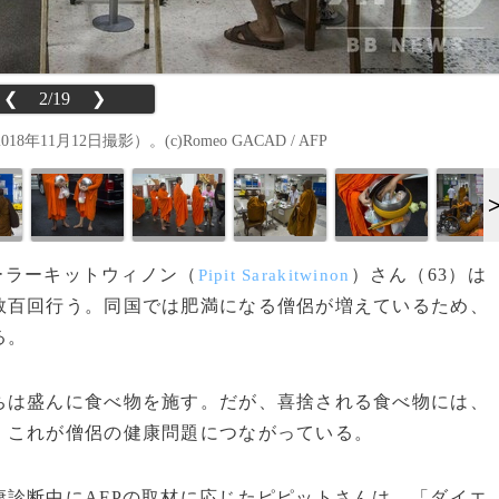
❮
2/19
❯
月12日撮影）。(c)Romeo GACAD / AFP
サーラーキットウィノン（
）さん（63）は
Pipit Sarakitwinon
数百回行う。同国では肥満になる僧侶が増えているため、
る。
は盛んに食べ物を施す。だが、喜捨される食べ物には、
、これが僧侶の健康問題につながっている。
診断中にAFPの取材に応じたピピットさんは、「ダイエ