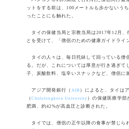
ットをする前は、100メートルも歩かないう
ったことにも触れた。
タイの保健当局と宗教当局は2017年12月
とを受けて、「僧侶のための健康ガイドライ
タイの人々は、毎日托鉢して回っている僧侶
る。だが、これについては厚意が行き過ぎて
子、炭酸飲料、塩辛いスナックなど、僧侶に
アジア開発銀行（
）によると、タイは
AIB
（
）の保健医療学部が
Chulalongkorn University
肥満、約42%が高血圧と診断された。
タイでは、僧侶の正午以降の食事が禁じられ