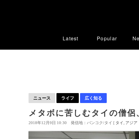
Latest
Popular
N
ニュース
ライフ
広く知る
メタボに苦しむタイの僧侶
2018年12月9日 10:30
発信地：バンコク/タイ [
タイ
アジア