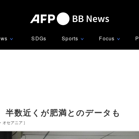
ews
SDGs
Sports
Focus
P
∨
∨
∨
、半数近くが肥満とのデータも
・オセアニア
]