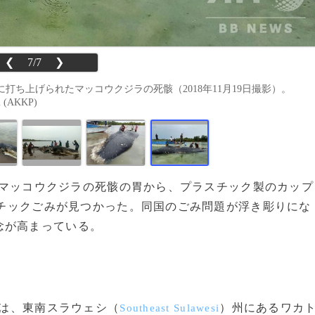
❮
7/7
❯
ち上げられたマッコウクジラの死骸（2018年11月19日撮影）。
bi (AKKP)
れたマッコウクジラの死骸の胃から、プラスチック製のカップ
ラスチックごみが見つかった。同国のごみ問題が浮き彫りにな
念が高まっている。
ラは、東南スラウェシ（
）州にあるワカ
Southeast Sulawesi