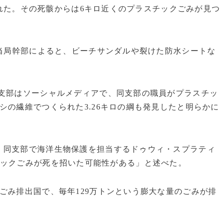
れた。その死骸からは6キロ近くのプラスチックごみが見
当局幹部によると、ビーチサンダルや裂けた防水シートな
支部はソーシャルメディアで、同支部の職員がプラスチッ
シの繊維でつくられた3.26キロの綱も発見したと明らかに
同支部で海洋生物保護を担当するドゥウィ・スプラティ
チックごみが死を招いた可能性がある」と述べた。
ごみ排出国で、毎年129万トンという膨大な量のごみが排