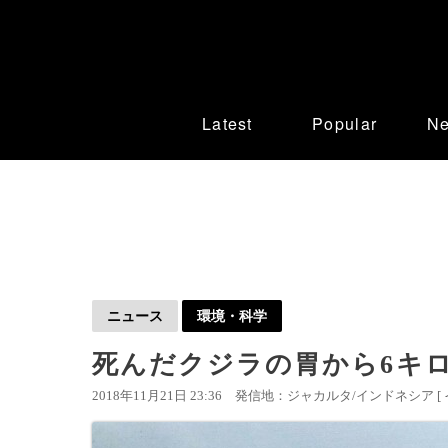
Latest
Popular
N
ニュース
環境・科学
死んだクジラの胃から6キ
2018年11月21日 23:36
発信地：ジャカルタ/インドネシア [