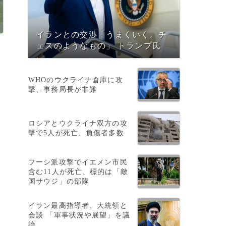
イランとの交渉「うまくいく。チ
ェスのようなもの」 トランプ氏
WHOのウクライナ倉庫に攻
撃、事務局長が非難
ロシアとウクライナ双方の攻
撃で5人が死亡、負傷者多数
フーシ派攻撃でイエメン市民
含む11人が死亡、標的は「敵
国サウジ」の部隊
イラン最高指導者、大統領と
会談 「軍事状況や展望」を議
ト
論