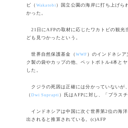
ビ（
）国立公園の海岸に打ち上げら
Wakatobi
かった。
21日にAFPの取材に応じたワカトビの観光
ども見つかったという。
世界自然保護基金（
）のインドネシア
WWF
ク製の袋やカップの他、ペットボトル4本とヤ
した。
クジラの死因は正確には分かっていないが、
（
）氏はAFPに対し、「プラス
Dwi Suprapti
インドネシアは中国に次ぐ世界第2位の海洋
出されると推算されている。(c)AFP