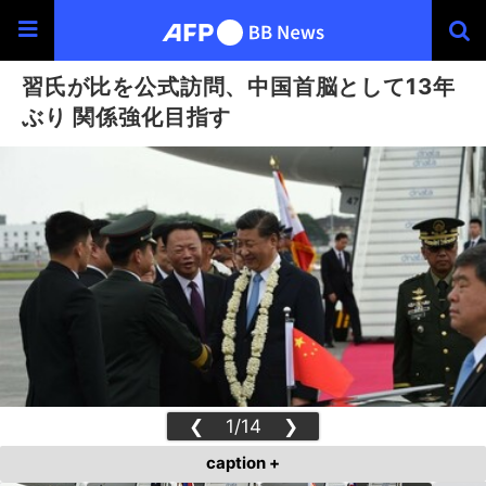
習氏が比を公式訪問、中国首脳として13年
ぶり 関係強化目指す
❮
1/14
❯
caption +