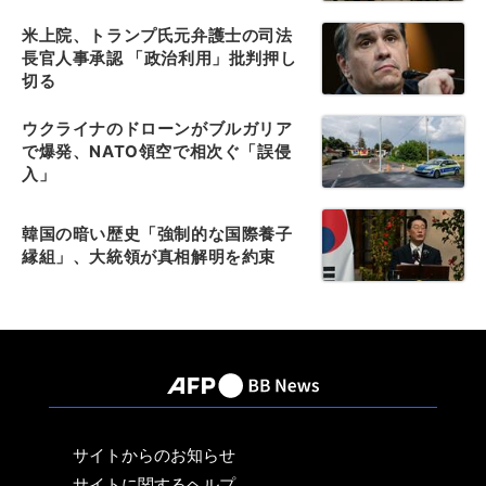
米上院、トランプ氏元弁護士の司法
長官人事承認 「政治利用」批判押し
切る
ウクライナのドローンがブルガリア
で爆発、NATO領空で相次ぐ「誤侵
入」
韓国の暗い歴史「強制的な国際養子
縁組」、大統領が真相解明を約束
サイトからのお知らせ
サイトに関するヘルプ