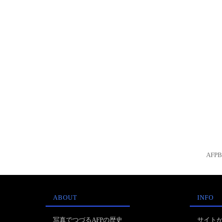
AFP
ABOUT
INFO
写真でつづるAFPの歴史
サイト