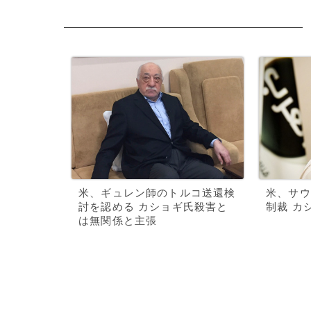
米、ギュレン師のトルコ送還検
米、サウ
討を認める カショギ氏殺害と
制裁 カ
は無関係と主張