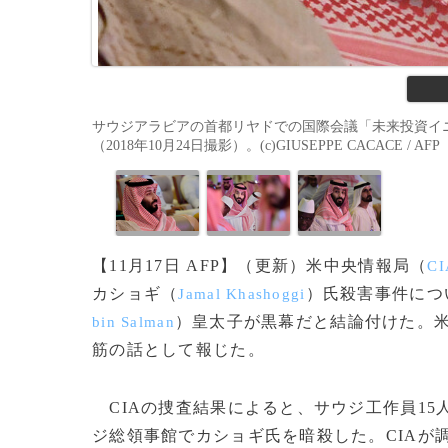
サウジアラビアの首都リヤドでの国際会議「未来投資イ
（2018年10月24日撮影）。(c)GIUSEPPE CACACE / AFP
【11月17日 AFP】（更新）米中央情報局（
CI
カショギ（
）氏殺害事件につ
Jamal Khashoggi
）皇太子が黒幕だと結論付けた。
bin Salman
筋の話として報じた。
CIAの捜査結果によると、サウジ工作員15
ジ総領事館でカショギ氏を暗殺した。CIAが