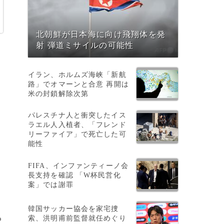
北朝鮮が日本海に向け飛翔体を発
射 弾道ミサイルの可能性
イラン、ホルムズ海峡「新航
路」でオマーンと合意 再開は
米の封鎖解除次第
パレスチナ人と衝突したイス
ラエル人入植者、「フレンド
リーファイア」で死亡した可
能性
FIFA、インファンティーノ会
長支持を確認 「W杯民営化
案」では謝罪
韓国サッカー協会を家宅捜
る
索、洪明甫前監督就任めぐり