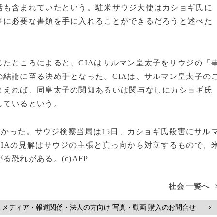
話も含まれていたという。駐米サウジ大使はカショギ氏に
事に必要な書類を手に入れることができるだろうと述べた
たところによると、CIAはサルマン皇太子をサウジの「
結論に至る決め手となった。CIAは、サルマン皇太子の
まえれば、同皇太子の関知あるいは関与なしにカショギ氏
しているという。
なかった。サウジ検察当局は15日、カショギ氏殺害にサル
IAの見解はサウジの主張と真っ向から対立するもので、
恐れがある。(c)AFP
社会 一覧へ
メディア・報道関係・法人の方向け 写真・動画 購入のお問合せ
>