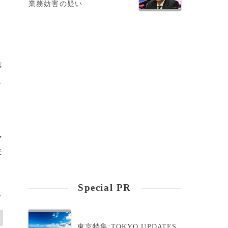
業務妨害の疑い
事
こ
マ
米
Special PR
>
東京特集:TOKYO UPDATES