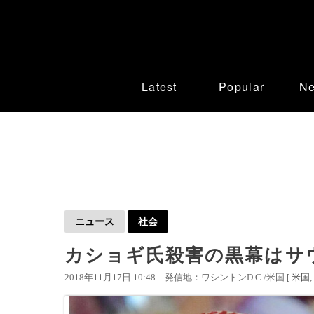
Latest
Popular
N
ニュース
社会
カショギ氏殺害の黒幕はサウ
2018年11月17日 10:48
発信地：ワシントンD.C./米国 [
米国