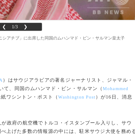
❮
1/3
❯
ニシアチブ」に出席した同国のムハンマド・ビン・サルマン皇太子
）はサウジアラビアの著名ジャーナリスト、ジャマル・
A
いて、同国のムハンマド・ビン・サルマン（
Mohammed
米紙ワシントン・ポスト（
）が16日、消息
Washington Post
人が政府の航空機でトルコ・イスタンブール入りし、サウ
調べ上げた多数の情報源の中には、駐米サウジ大使を務め