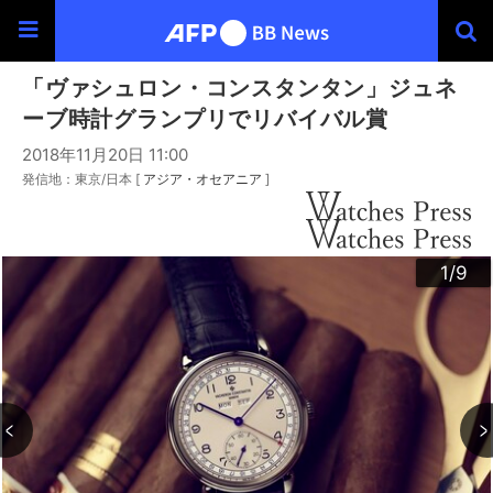
「ヴァシュロン・コンスタンタン」ジュネ
ーブ時計グランプリでリバイバル賞
2018年11月20日 11:00
発信地：東京/日本 [
アジア・オセアニア
]
3
4
6
9
2
5
7
8
1
/9
/9
/9
/9
/9
/9
/9
/9
/9