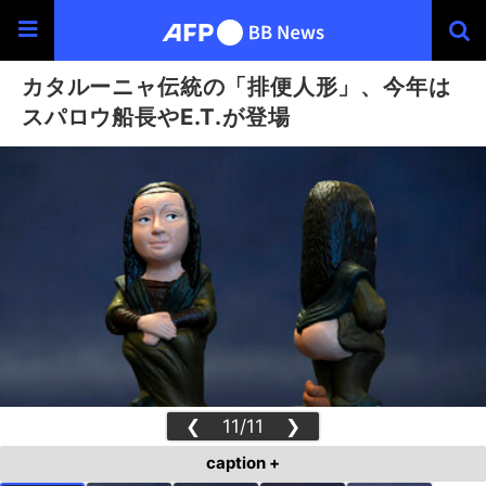
カタルーニャ伝統の「排便人形」、今年は
スパロウ船長やE.T.が登場
❮
11/11
❯
caption +