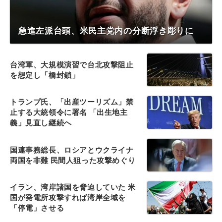
急進左派台頭、米民主党内の分断浮き彫りに
台湾軍、大規模演習で台北攻撃阻止
を想定し「橋封鎖」
トランプ氏、「出産ツーリズム」禁
止する大統領令に署名 「出生地主
義」見直し継続へ
国連事務総長、ロシアとウクライナ
両国を非難 民間人狙った攻撃めぐり
イラン、湾岸諸国を脅迫していた 米
国が発電所攻撃すれば湾岸全域を
「停電」させる