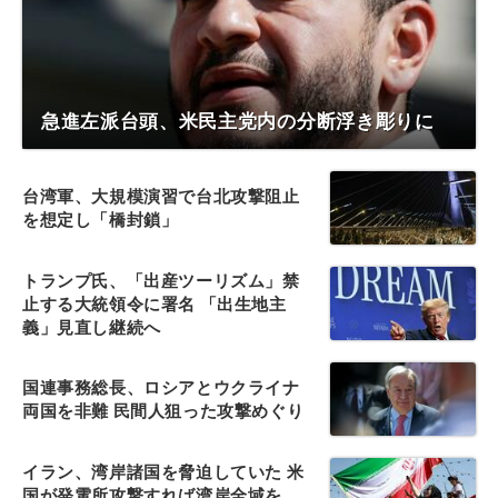
急進左派台頭、米民主党内の分断浮き彫りに
台湾軍、大規模演習で台北攻撃阻止
を想定し「橋封鎖」
トランプ氏、「出産ツーリズム」禁
止する大統領令に署名 「出生地主
義」見直し継続へ
国連事務総長、ロシアとウクライナ
両国を非難 民間人狙った攻撃めぐり
イラン、湾岸諸国を脅迫していた 米
国が発電所攻撃すれば湾岸全域を