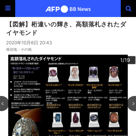
【図解】桁違いの輝き、高額落札されたダ
イヤモンド
2020年10月6日 20:43
発信地：その他
10
13
14
16
19
12
15
17
18
11
3
4
6
9
2
5
7
8
1
/19
/19
/19
/19
/19
/19
/19
/19
/19
/19
/19
/19
/19
/19
/19
/19
/19
/19
/19