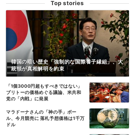
Top stories
韓国の暗い歴史「強制的な国際養子縁組」、大
統領が真相解明を約束
「1個3000円超もすべきではない」
ブリトーの価格めぐる議論、米共和
党の「内戦」に発展
マラドーナさんの「神の手」ボー
ル、今月競売に 落札予想価格は1千万
ドル