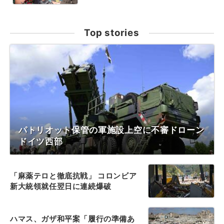
Top stories
パトリオット保管の軍施設上空に不審ドローン
ドイツ西部
「麻薬テロと徹底抗戦」 コロンビア
新大統領就任翌日に連続爆破
ハマス、ガザ和平案「履行の準備あ