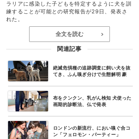
ラリアに感染した子どもを特定するように犬を訓
練することが可能との研究報告が29日、発表さ
れた。
全文を読む
>
関連記事
絶滅危惧種の追跡調査に飼い犬を抜
てき、ふん嗅ぎ分けで生態解明 豪
布をクンクン、乳がん検知 犬使った
画期的診断法、仏で発表
ロンドンの新流行、におい嗅ぐ合コ
ン「フェロモン・パーティー」