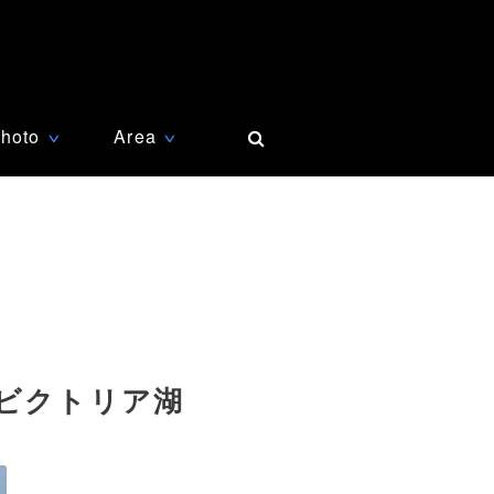
hoto
Area
∨
∨
・ビクトリア湖