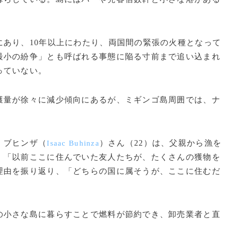
。
あり、10年以上にわたり、両国間の緊張の火種となって
最小の紛争」とも呼ばれる事態に陥る寸前まで追い込まれ
っていない。
量が徐々に減少傾向にあるが、ミギンゴ島周囲では、ナ
・ブヒンザ（
）さん（22）は、父親から漁を
Isaac Buhinza
。「以前ここに住んでいた友人たちが、たくさんの獲物を
理由を振り返り、「どちらの国に属そうが、ここに住むだ
小さな島に暮らすことで燃料が節約でき、卸売業者と直