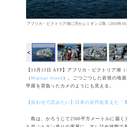
アフリカ・ビクトリア湖に浮かぶミギンゴ島（2018年10月5日撮影）
【11月13日 AFP】アフリカ・ビクトリア湖（
（
）。ごつごつした岩状の地面
Migingo Island
甲羅を背負ったカメのようにも見える。
【合わせて読みたい】日本の近代化支えた「
島は、かろうじて2500平方メートルに届
ち並ぶトタン造りの家屋に、すし詰め状態で