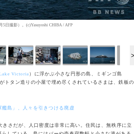
。(c)Yasuyoshi CHIBA / AFP
）に浮かぶ小さな円形の島、ミギンゴ島
Lake Victoria
がトタン造りの小屋で埋め尽くされているさまは、鉄板
軍艦島」、人々を引きつける廃虚
く大きさだが、人口密度は非常に高い。住民は、無秩序に立
暮らしている。島にはバーや売春宿数軒と小さな港がある