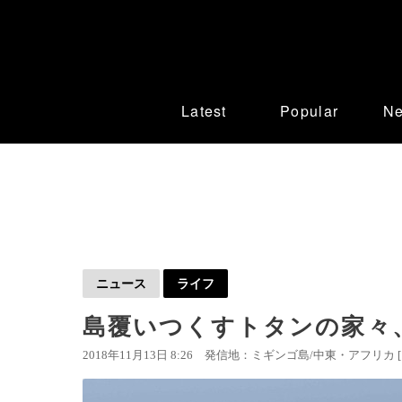
Latest
Popular
N
ニュース
ライフ
島覆いつくすトタンの家々
2018年11月13日 8:26
発信地：ミギンゴ島/中東・アフリカ 