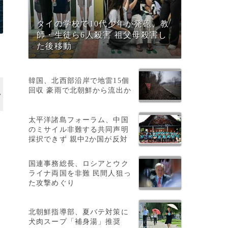
タイの学校で10代少年が発砲、教
師・生徒ら6人殺害 祖父母殺害し
た後移動
韓国、北西部沿岸で地雷15個
回収 豪雨で北朝鮮から流出か
太平洋諸島フォーラム、中国
のミサイル非難する共同声明
採択できず 親中2か国が反対
の
国連事務総長、ロシアとウク
ライナ両国を非難 民間人狙っ
た攻撃めぐり
北朝鮮指導部、夏バテ対策に
犬肉スープ「補身湯」推奨