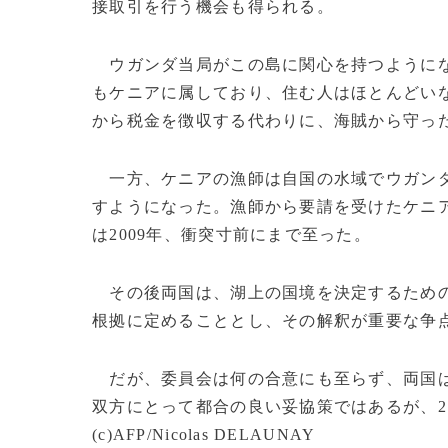
接取引を行う機会も得られる。
ウガンダ当局がこの島に関心を持つようにな
もケニアに属しており、住む人はほとんどい
から税金を徴収する代わりに、海賊から守っ
一方、ケニアの漁師は自国の水域でウガンダ
すようになった。漁師から要請を受けたケニ
は2009年、衝突寸前にまで至った。
その後両国は、湖上の国境を決定するための
根拠に定めることとし、その解釈が重要な争
だが、委員会は何の合意にも至らず、両国は
双方にとって都合の良い妥協策ではあるが、
(c)AFP/Nicolas DELAUNAY