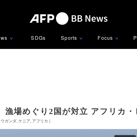
ews
SDGs
Sports
Focus
P
∨
∨
∨
、漁場めぐり2国が対立 アフリカ
[
ウガンダ
ケニア
アフリカ
]