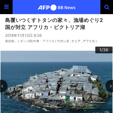
島覆いつくすトタンの家々、漁場めぐり2
国が対立 アフリカ・ビクトリア湖
2018年11月13日 8:26
発信地：ミギンゴ島/中東・アフリカ [
ウガンダ
ケニア
アフリカ
]
30
33
34
36
20
23
24
26
29
32
35
22
25
27
28
10
13
14
16
19
31
12
15
17
18
21
11
3
4
6
9
2
5
7
8
1
/36
/36
/36
/36
/36
/36
/36
/36
/36
/36
/36
/36
/36
/36
/36
/36
/36
/36
/36
/36
/36
/36
/36
/36
/36
/36
/36
/36
/36
/36
/36
/36
/36
/36
/36
/36