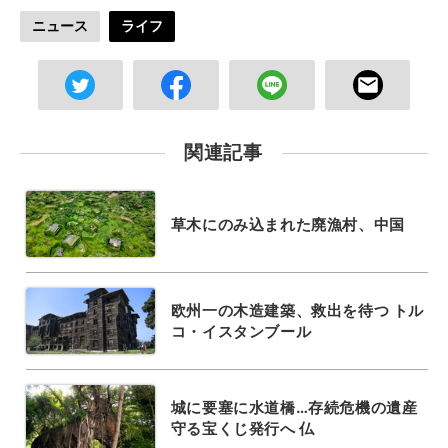
ニュース
ライフ
関連記事
草木にのみ込まれた廃漁村、中国
欧州一の木造建築、救出を待つ トル
コ・イスタンブール
城に要塞に水道橋…存続危機の遺産
守る宝くじ発行へ 仏