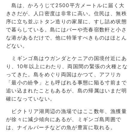
島は、かろうじて2500平方メートルに届く大
きさだが、人口密度は非常に高い。住民は、無秩
序に立ち並ぶトタン造りの家屋に、すし詰め状態
で暮らしている。島にはバーや売春宿数軒と小さ
な港があるだけで、他に特筆すべきものはほとん
どない。
ミギンゴ島はウガンダとケニアの国境付近にあ
り、10年以上にわたり、両国間の緊張の火種とな
ってきた。島をめぐり両国はかつて、アフリカ
「最小の紛争」とも呼ばれる事態に陥る寸前まで
追い込まれたこともあるが、島の帰属はいまだ明
確になっていない。
ビクトリア湖周辺の漁場ではここ数年、漁獲量
が徐々に減少傾向にあるが、ミギンゴ島周囲で
は、ナイルパーチなどの魚が豊富に取れる。