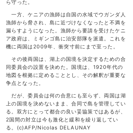
ら守った。
一方、ケニアの漁師は自国の水域でウガンダ人
漁師から脅され、島に近づけなくなったと不満を
漏らすようになった。漁師から要請を受けたケニ
ア政府は、ミギンゴ島に治安部隊を派遣。これを
機に両国は2009年、衝突寸前にまで至った。
その後両国は、湖上の国境を決定するための合
同委員会の設置を決めた。国境は、1920年代の
地図を根拠に定めることとし、その解釈が重要な
争点となった。
だが、委員会は何の合意にも至らず、両国は湖
上の国境を決めないまま、合同で島を管理してい
る。双方にとって都合の良い妥協策ではあるが、
2国間の対立は今も激化と緩和を繰り返してい
る。(c)AFP/Nicolas DELAUNAY