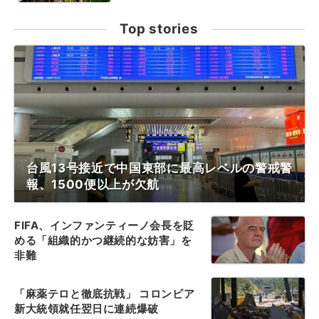
Top stories
台風13号接近で中国東部に最高レベルの警戒警
報、1500便以上が欠航
FIFA、インファンティーノ会長を貶
める「組織的かつ継続的な妨害」を
非難
「麻薬テロと徹底抗戦」 コロンビア
新大統領就任翌日に連続爆破