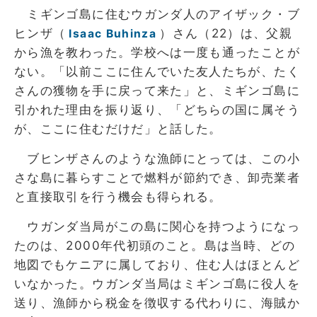
ミギンゴ島に住むウガンダ人のアイザック・ブ
ヒンザ（
）さん（22）は、父親
Isaac Buhinza
から漁を教わった。学校へは一度も通ったことが
ない。「以前ここに住んでいた友人たちが、たく
さんの獲物を手に戻って来た」と、ミギンゴ島に
引かれた理由を振り返り、「どちらの国に属そう
が、ここに住むだけだ」と話した。
ブヒンザさんのような漁師にとっては、この小
さな島に暮らすことで燃料が節約でき、卸売業者
と直接取引を行う機会も得られる。
ウガンダ当局がこの島に関心を持つようになっ
たのは、2000年代初頭のこと。島は当時、どの
地図でもケニアに属しており、住む人はほとんど
いなかった。ウガンダ当局はミギンゴ島に役人を
送り、漁師から税金を徴収する代わりに、海賊か