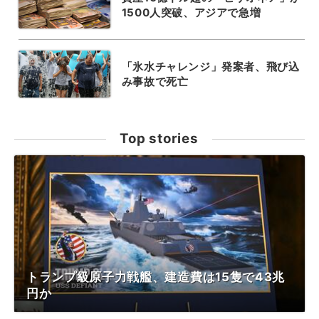
1500人突破、アジアで急増
「氷水チャレンジ」発案者、飛び込
み事故で死亡
Top stories
トランプ級原子力戦艦、建造費は15隻で43兆
円か