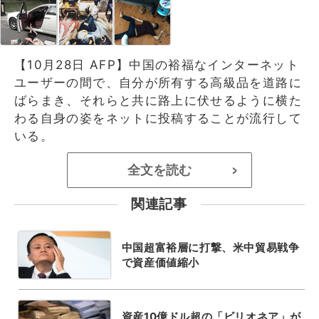
【10月28日 AFP】中国の裕福なインターネット
ユーザーの間で、自分が所有する高級品を道路に
ばらまき、それらと共に路上に伏せるように横た
わる自身の姿をネットに投稿することが流行して
いる。
全文を読む
>
関連記事
中国超富裕層に打撃、米中貿易戦争
で資産価値縮小
資産10億ドル超の「ビリオネア」が