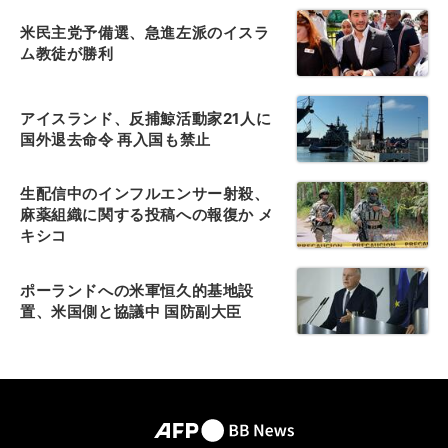
米民主党予備選、急進左派のイスラ
ム教徒が勝利
アイスランド、反捕鯨活動家21人に
国外退去命令 再入国も禁止
生配信中のインフルエンサー射殺、
麻薬組織に関する投稿への報復か メ
キシコ
ポーランドへの米軍恒久的基地設
置、米国側と協議中 国防副大臣