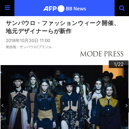
サンパウロ・ファッションウィーク開催、
地元デザイナーらが新作
2018年10月30日 11:00
発信地：サンパウロ/ブラジル
20
22
10
13
14
16
19
12
15
17
18
21
11
3
4
6
9
2
5
7
8
1
/22
/22
/22
/22
/22
/22
/22
/22
/22
/22
/22
/22
/22
/22
/22
/22
/22
/22
/22
/22
/22
/22