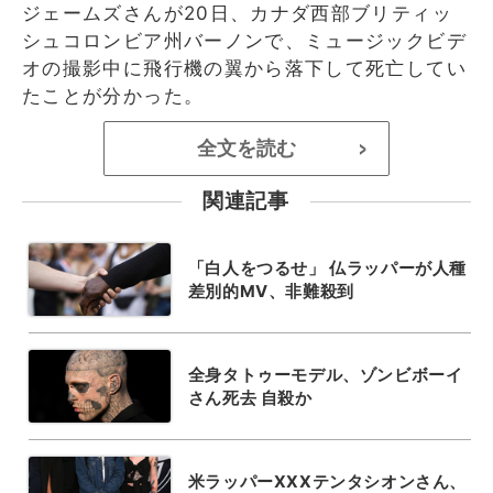
ジェームズさんが20日、カナダ西部ブリティッ
シュコロンビア州バーノンで、ミュージックビデ
オの撮影中に飛行機の翼から落下して死亡してい
たことが分かった。
全文を読む
>
関連記事
「白人をつるせ」 仏ラッパーが人種
差別的MV、非難殺到
全身タトゥーモデル、ゾンビボーイ
さん死去 自殺か
米ラッパーXXXテンタシオンさん、