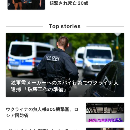
銃撃され死亡 20歳
Top stories
独軍需メーカーへのスパイ行為でウクライナ人
逮捕 「破壊工作の準備」
ウクライナの無人機605機撃墜、ロ
シア国防省