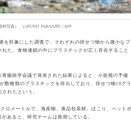
。(c)PUNIT PARANJPE / AFP
被験者を対象にした調査で、それぞれの排せつ物から微小なプ
された。食物連鎖の中にプラスチックが広く存在すること
の胃腸病学会議で発表された結果によると、小規模の予備
が数種類のプラスチックを排出しており、排せつ物10グ
出されたという。
イクロメートルで、海産物、食品包装材、ほこり、ペット
性があると、研究チームは推測している。