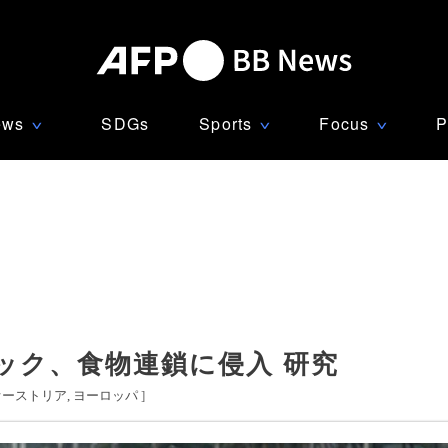
ews
SDGs
Sports
Focus
P
∨
∨
∨
ック、食物連鎖に侵入 研究
オーストリア
ヨーロッパ
]