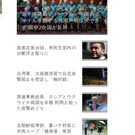
太平洋諸島フォーラム、中国のミ
サイル非難する共同声明採択でき
ず 親中2か国が反対
急進左派台頭、米民主党内の
分断浮き彫りに
台湾軍、大規模演習で台北攻
撃阻止を想定し「橋封鎖」
ラ
国連事務総長、ロシアとウク
ライナ両国を非難 民間人狙っ
た攻撃めぐり
ボ
北朝鮮指導部、夏バテ対策に
犬肉スープ「補身湯」推奨