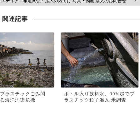
メディア・報道関係・法人の方向け 写真・動画 購入のお問合せ
>
関連記事
プラスチックごみ問
ボトル入り飲料水、90%超でプ
る海洋汚染危機
ラスチック粒子混入 米調査