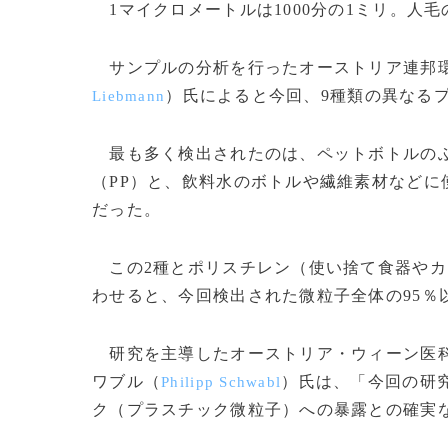
1マイクロメートルは1000分の1ミリ。人毛
サンプルの分析を行ったオーストリア連邦環
）氏によると今回、9種類の異なる
Liebmann
最も多く検出されたのは、ペットボトルのふ
（PP）と、飲料水のボトルや繊維素材などに
だった。
この2種とポリスチレン（使い捨て食器やカ
わせると、今回検出された微粒子全体の95％
研究を主導したオーストリア・ウィーン医
ワブル（
）氏は、「今回の研
Philipp Schwabl
ク（プラスチック微粒子）への暴露との確実