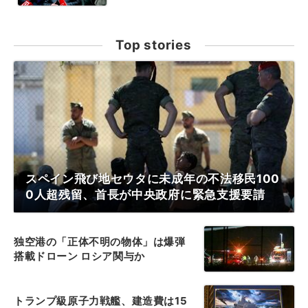
Top stories
スペイン飛び地セウタに未成年の不法移民100
0人超残留、首長が中央政府に緊急支援要請
独空港の「正体不明の物体」は爆弾
搭載ドローン ロシア関与か
トランプ級原子力戦艦、建造費は15