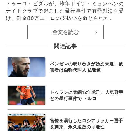
トゥーロ・ビダルが、昨年ドイツ・ミュンヘンの
ナイトクラブで起こした暴行事件で有罪判決を受
け、罰金80万ユーロの支払いを命じられた。
全文を読む
>
関連記事
ベンゼマの取り巻きが誘拐未遂、被
害者は自称代理人 仏報道
トゥランに禁錮12年求刑、人気歌手
との暴行事件で トルコ
官僚を暴行したロシアサッカー選手
を拘束、永久追放の可能性