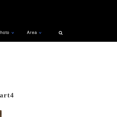
hoto
Area
∨
∨
rt4