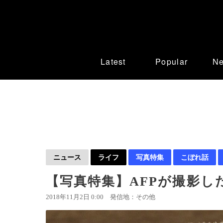
Latest
Popular
N
ニュース
ライフ
写真特集
こぼれ話
【写真特集】AFPが撮影した
2018年11月2日 0:00
発信地：その他