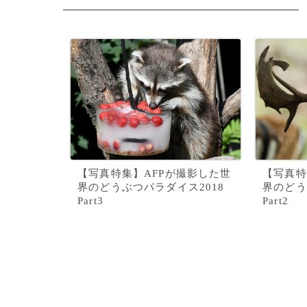
【写真特集】AFPが撮影した世
【写真特
界のどうぶつパラダイス2018
界のどう
Part3
Part2