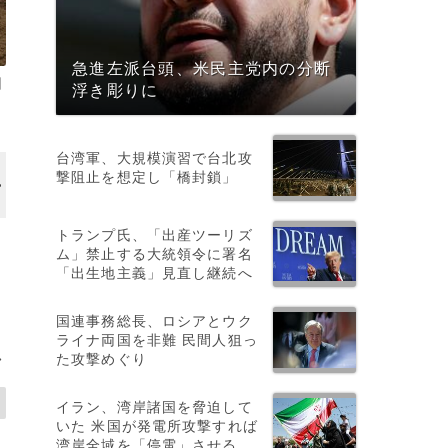
急進左派台頭、米民主党内の分断
日
浮き彫りに
台湾軍、大規模演習で台北攻
撃阻止を想定し「橋封鎖」
画像作成中
トランプ氏、「出産ツーリズ
ム」禁止する大統領令に署名
「出生地主義」見直し継続へ
国連事務総長、ロシアとウク
ライナ両国を非難 民間人狙っ
た攻撃めぐり
>
イラン、湾岸諸国を脅迫して
いた 米国が発電所攻撃すれば
湾岸全域を「停電」させる