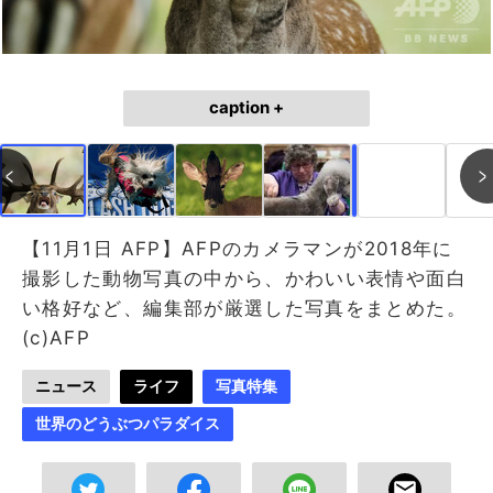
caption +
作成中
画像作成中
【11月1日 AFP】AFPのカメラマンが2018年に
撮影した動物写真の中から、かわいい表情や面白
い格好など、編集部が厳選した写真をまとめた。
(c)AFP
ニュース
ライフ
写真特集
世界のどうぶつパラダイス