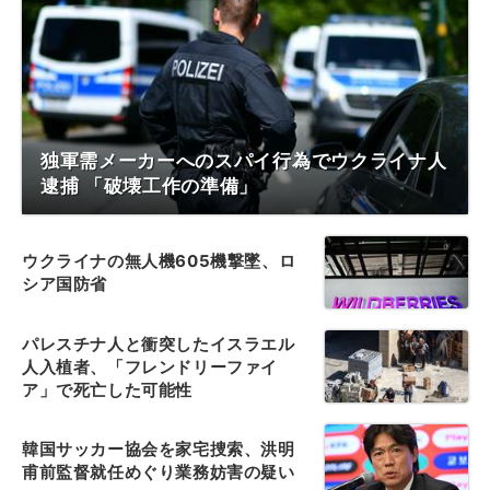
独軍需メーカーへのスパイ行為でウクライナ人
逮捕 「破壊工作の準備」
ウクライナの無人機605機撃墜、ロ
シア国防省
パレスチナ人と衝突したイスラエル
人入植者、「フレンドリーファイ
ア」で死亡した可能性
韓国サッカー協会を家宅捜索、洪明
甫前監督就任めぐり業務妨害の疑い