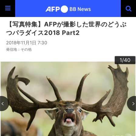
【写真特集】AFPが撮影した世界のどうぶ
つパラダイス2018 Part2
2018年11月1日 7:30
発信地：その他
30
33
34
36
39
40
20
23
24
26
29
32
35
37
38
22
25
27
28
10
13
14
16
19
31
12
15
17
18
21
11
3
4
6
9
2
5
7
8
1
/40
/40
/40
/40
/40
/40
/40
/40
/40
/40
/40
/40
/40
/40
/40
/40
/40
/40
/40
/40
/40
/40
/40
/40
/40
/40
/40
/40
/40
/40
/40
/40
/40
/40
/40
/40
/40
/40
/40
/40