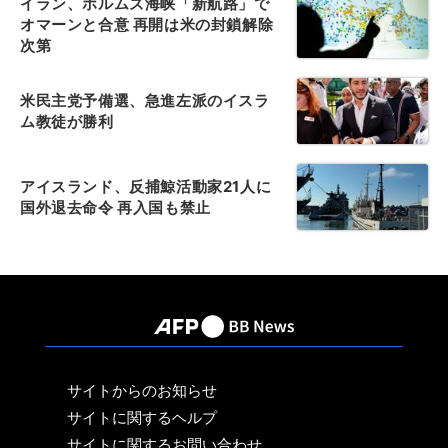
イラン、ホルムズ海峡「新航路」で
オマーンと合意 再開は米の封鎖解除
次第
米民主党予備選、急進左派のイスラ
ム教徒が勝利
アイスランド、反捕鯨活動家21人に
国外退去命令 再入国も禁止
サイトからのお知らせ
サイトに関するヘルプ
サイトに関するお問い合わせ