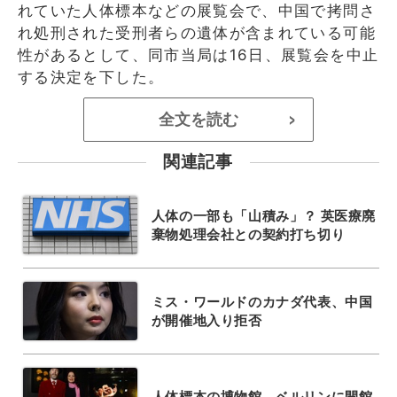
れていた人体標本などの展覧会で、中国で拷問さ
れ処刑された受刑者らの遺体が含まれている可能
性があるとして、同市当局は16日、展覧会を中止
する決定を下した。
全文を読む
>
関連記事
人体の一部も「山積み」？ 英医療廃
棄物処理会社との契約打ち切り
ミス・ワールドのカナダ代表、中国
が開催地入り拒否
人体標本の博物館、ベルリンに開館