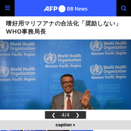
嗜好用マリフアナの合法化「奨励しない」
WHO事務局長
❮
4/4
❯
caption +