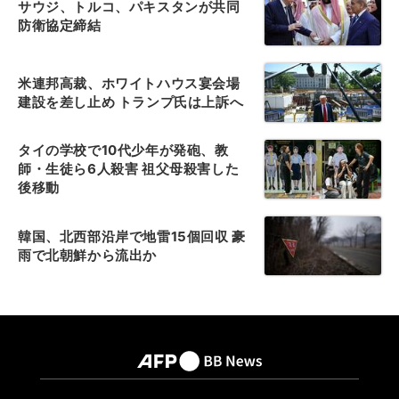
サウジ、トルコ、パキスタンが共同
防衛協定締結
米連邦高裁、ホワイトハウス宴会場
建設を差し止め トランプ氏は上訴へ
タイの学校で10代少年が発砲、教
師・生徒ら6人殺害 祖父母殺害した
後移動
韓国、北西部沿岸で地雷15個回収 豪
雨で北朝鮮から流出か