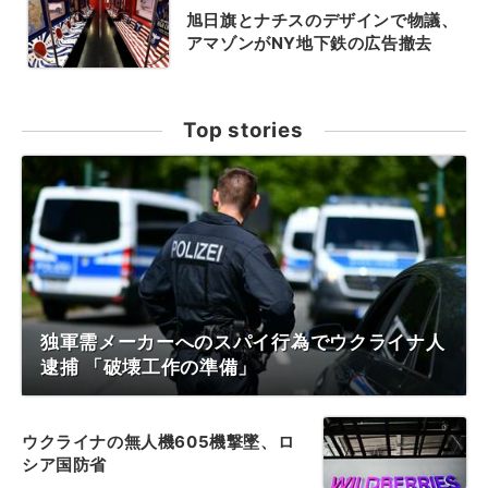
旭日旗とナチスのデザインで物議、
アマゾンがNY地下鉄の広告撤去
Top stories
独軍需メーカーへのスパイ行為でウクライナ人
逮捕 「破壊工作の準備」
ウクライナの無人機605機撃墜、ロ
シア国防省