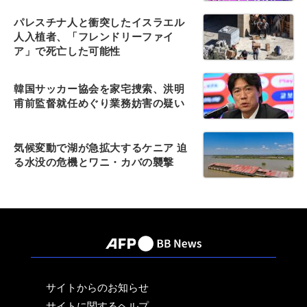
パレスチナ人と衝突したイスラエル
人入植者、「フレンドリーファイ
ア」で死亡した可能性
韓国サッカー協会を家宅捜索、洪明
甫前監督就任めぐり業務妨害の疑い
気候変動で湖が急拡大するケニア 迫
る水没の危機とワニ・カバの襲撃
サイトからのお知らせ
サイトに関するヘルプ