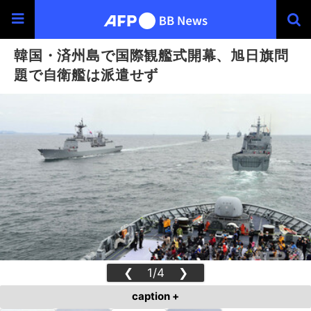
韓国・済州島で国際観艦式開幕、旭日旗問
題で自衛艦は派遣せず
❮
1/4
❯
caption +