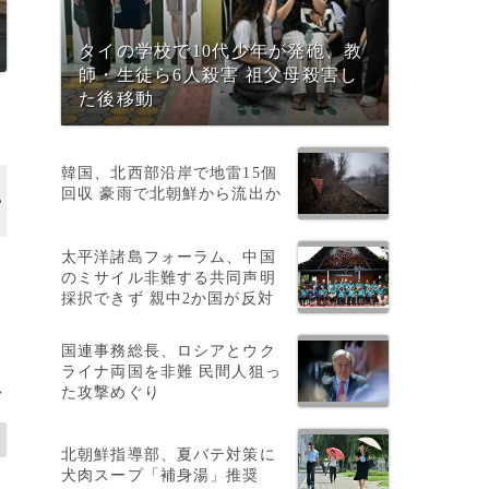
タイの学校で10代少年が発砲、教
師・生徒ら6人殺害 祖父母殺害し
た後移動
韓国、北西部沿岸で地雷15個
回収 豪雨で北朝鮮から流出か
太平洋諸島フォーラム、中国
のミサイル非難する共同声明
採択できず 親中2か国が反対
国連事務総長、ロシアとウク
ライナ両国を非難 民間人狙っ
た攻撃めぐり
>
北朝鮮指導部、夏バテ対策に
犬肉スープ「補身湯」推奨