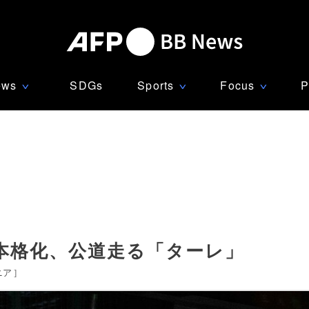
ews
SDGs
Sports
Focus
P
∨
∨
∨
本格化、公道走る「ターレ」
ニア
]