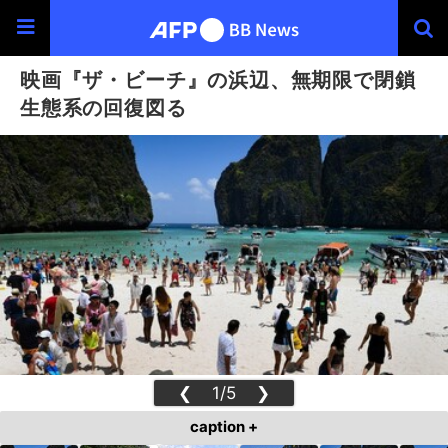
映画『ザ・ビーチ』の浜辺、無期限で閉鎖
生態系の回復図る
❮
1/5
❯
caption +