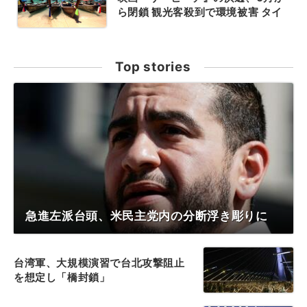
ら閉鎖 観光客殺到で環境被害 タイ
Top stories
急進左派台頭、米民主党内の分断浮き彫りに
台湾軍、大規模演習で台北攻撃阻止
を想定し「橋封鎖」