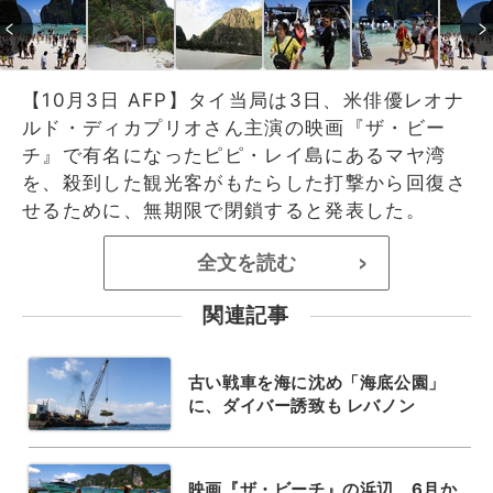
【10月3日 AFP】タイ当局は3日、米俳優レオナ
ルド・ディカプリオさん主演の映画『ザ・ビー
チ』で有名になったピピ・レイ島にあるマヤ湾
を、殺到した観光客がもたらした打撃から回復さ
せるために、無期限で閉鎖すると発表した。
全文を読む
>
関連記事
古い戦車を海に沈め「海底公園」
に、ダイバー誘致も レバノン
映画『ザ・ビーチ』の浜辺、6月か