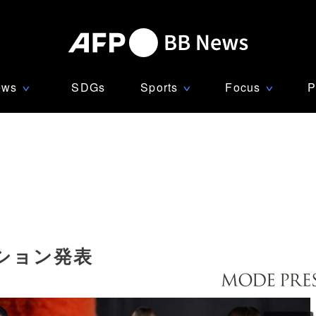
ews
SDGs
Sports
Focus
P
∨
∨
∨
ション発表