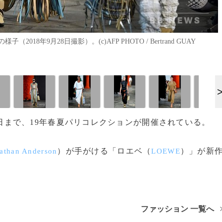
年9月28日撮影）。(c)AFP PHOTO / Bertrand GUAY
0月2日まで、19年春夏パリコレクションが開催されている。
）が手がける「ロエベ（
）」が新
athan Anderson
LOEWE
ファッション 一覧へ