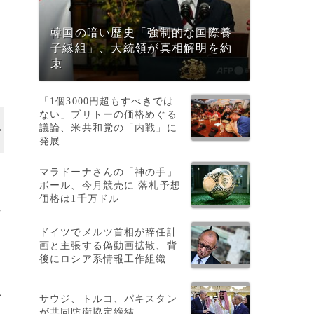
韓国の暗い歴史「強制的な国際養
子縁組」、大統領が真相解明を約
束
「1個3000円超もすべきでは
ない」ブリトーの価格めぐる
議論、米共和党の「内戦」に
発展
マラドーナさんの「神の手」
ボール、今月競売に 落札予想
価格は1千万ドル
作
ドイツでメルツ首相が辞任計
画と主張する偽動画拡散、背
後にロシア系情報工作組織
>
サウジ、トルコ、パキスタン
が共同防衛協定締結