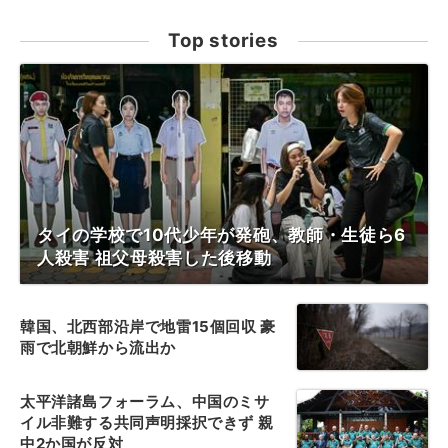
Top stories
タイの学校で10代少年が発砲、教師・生徒ら6
人殺害 祖父母殺害した後移動
韓国、北西部沿岸で地雷15個回収 豪
雨で北朝鮮から流出か
太平洋諸島フォーラム、中国のミサ
イル非難する共同声明採択できず 親
中2か国が反対