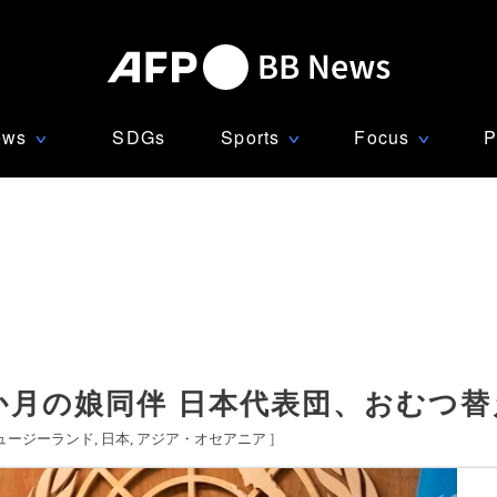
ews
SDGs
Sports
Focus
P
∨
∨
∨
か月の娘同伴 日本代表団、おむつ
ュージーランド
日本
アジア・オセアニア
]