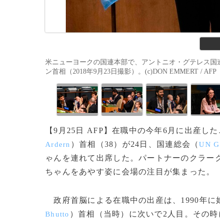
米ニューヨークの国連本部で、アントニオ・グテレス国
ン首相（2018年9月23日撮影）。(c)DON EMMERT / AFP
【9月25日 AFP】在職中の今年6月に出産
）首相（38）が24日、国連総会（
Ardern
UN G
ゃんを連れて出席した。パートナーのクラー
ちゃんをあやす姿に会場の注目が集まった。
政府首脳による在職中の出産は、1990年に
）首相（当時）に次いで2人目。その
Bhutto