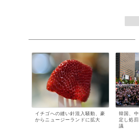
イチゴへの縫い針混入騒動、豪
韓国、中
からニュージーランドに拡大
定し処罰
議