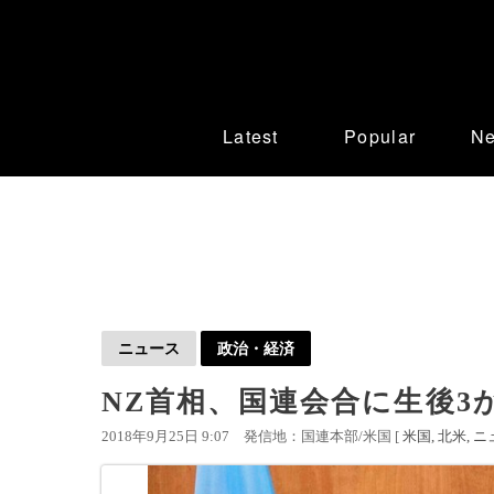
Latest
Popular
N
ニュース
政治・経済
NZ首相、国連会合に生後3
2018年9月25日 9:07
発信地：国連本部/米国 [
米国
北米
ニ