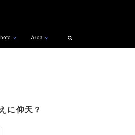
hoto
Area
∨
∨
替えに仰天？