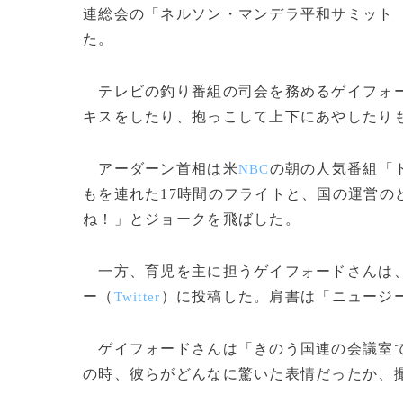
連総会の「ネルソン・マンデラ平和サミット
た。
テレビの釣り番組の司会を務めるゲイフォー
キスをしたり、抱っこして上下にあやしたり
アーダーン首相は米
の朝の人気番組「
NBC
もを連れた17時間のフライトと、国の運営の
ね！」とジョークを飛ばした。
一方、育児を主に担うゲイフォードさんは、
ー（
）に投稿した。肩書は「ニュージ
Twitter
ゲイフォードさんは「きのう国連の会議室で
の時、彼らがどんなに驚いた表情だったか、撮