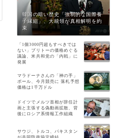
韓国の暗い歴史「強制的な国際養
子縁組」、大統領が真相解明を約
束
「1個3000円超もすべきでは
ない」ブリトーの価格めぐる
議論、米共和党の「内戦」に
発展
マラドーナさんの「神の手」
ボール、今月競売に 落札予想
価格は1千万ドル
ち
ドイツでメルツ首相が辞任計
画と主張する偽動画拡散、背
後にロシア系情報工作組織
サウジ、トルコ、パキスタン
が共同防衛協定締結