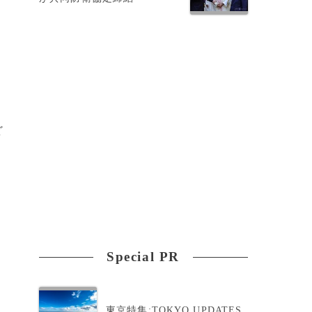
ど
Special PR
東京特集:TOKYO UPDATES