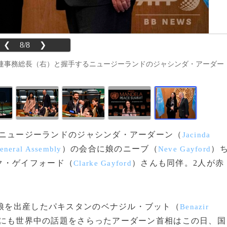
❮
8/8
❯
連事務総長（右）と握手するニュージーランドのジャシンダ・アーダー
したニュージーランドのジャシンダ・アーダーン（
Jacinda
）の会合に娘のニーブ（
）
eneral Assembly
Neve Gayford
ク・ゲイフォード（
）さんも同伴。2人が赤
Clarke Gayford
娘を出産したパキスタンのベナジル・ブット（
Benazir
時にも世界中の話題をさらったアーダーン首相はこの日、国