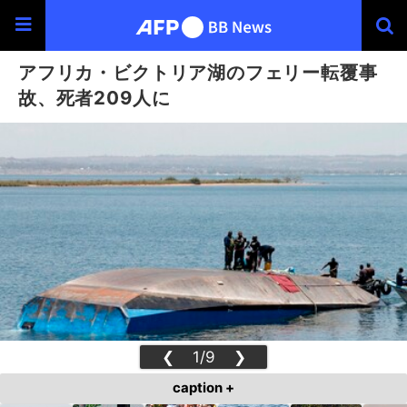
アフリカ・ビクトリア湖のフェリー転覆事
故、死者209人に
❮
1/9
❯
caption +