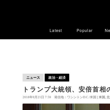
Latest
Popular
N
ニュース
政治・経済
トランプ大統領、安倍首相の
2018年9月21日 7:59
発信地：ワシントンD.C./米国 [
米国
北