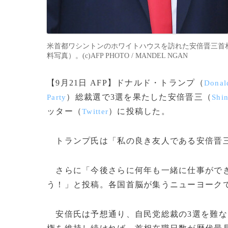
米首都ワシントンのホワイトハウスを訪れた安倍晋三首相
料写真）。(c)AFP PHOTO / MANDEL NGAN
【9月21日 AFP】ドナルド・トランプ（
Donal
）総裁選で3選を果たした安倍晋三（
Party
Shi
ッター（
）に投稿した。
Twitter
トランプ氏は「私の良き友人である安倍晋三
さらに「今後さらに何年も一緒に仕事ができ
う！」と投稿。各国首脳が集うニューヨーク
安倍氏は予想通り、自民党総裁の3選を難な