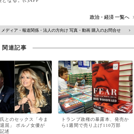
なる。(c)AFP
政治・経済 一覧へ
メディア・報道関係・法人の方向け 写真・動画 購入のお問合せ
>
関連記事
氏とのセックス「今ま
トランプ政権の暴露本、発売か
退屈」 ポルノ女優が
ら1週間で売り上げ110万部
記述