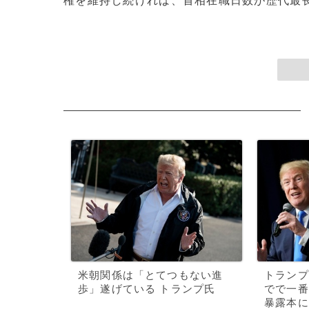
権を維持し続ければ、首相在職日数が歴代最長と
米朝関係は「とてつもない進
トランプ
歩」遂げている トランプ氏
でで一番
暴露本に