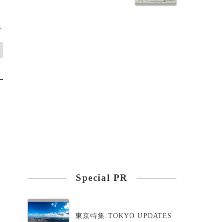
>
Special PR
東京特集:TOKYO UPDATES