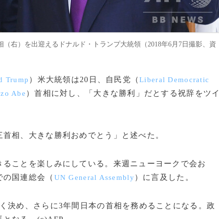
（右）を出迎えるドナルド・トランプ大統領（2018年6月7日撮影、資
）米大統領は20日、自民党（
d Trump
Liberal Democratic
）首相に対し、「大きな勝利」だとする祝辞をツ
nzo Abe
首相、大きな勝利おめでとう」と述べた。
ることを楽しみにしている。来週ニューヨークで会お
での国連総会（
）に言及した。
UN General Assembly
く決め、さらに3年間日本の首相を務めることになる。政