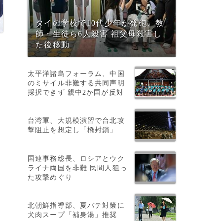
タイの学校で10代少年が発砲、教
師・生徒ら6人殺害 祖父母殺害し
た後移動
太平洋諸島フォーラム、中国
のミサイル非難する共同声明
採択できず 親中2か国が反対
イ
台湾軍、大規模演習で台北攻
撃阻止を想定し「橋封鎖」
国連事務総長、ロシアとウク
ライナ両国を非難 民間人狙っ
た攻撃めぐり
北朝鮮指導部、夏バテ対策に
犬肉スープ「補身湯」推奨