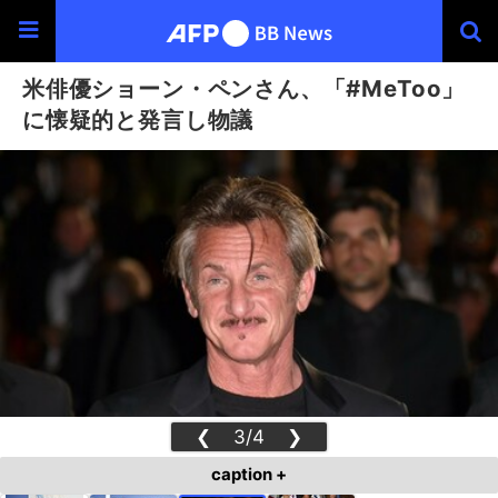
米俳優ショーン・ペンさん、「#MeToo」
に懐疑的と発言し物議
❮
3/4
❯
caption +