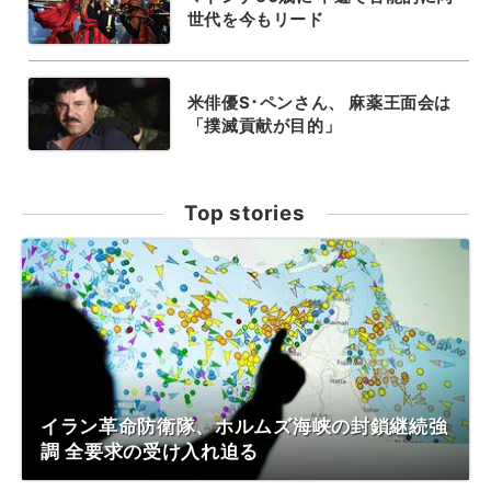
世代を今もリード
米俳優S･ペンさん、 麻薬王面会は
「撲滅貢献が目的」
Top stories
イラン革命防衛隊、ホルムズ海峡の封鎖継続強
調 全要求の受け入れ迫る