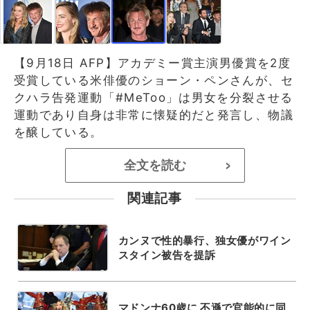
【9月18日 AFP】アカデミー賞主演男優賞を2度
受賞している米俳優のショーン・ペンさんが、セ
クハラ告発運動「#MeToo」は男女を分裂させる
運動であり自身は非常に懐疑的だと発言し、物議
を醸している。
全文を読む
>
関連記事
カンヌで性的暴行、独女優がワイン
スタイン被告を提訴
マドンナ60歳に 不遜で官能的に同