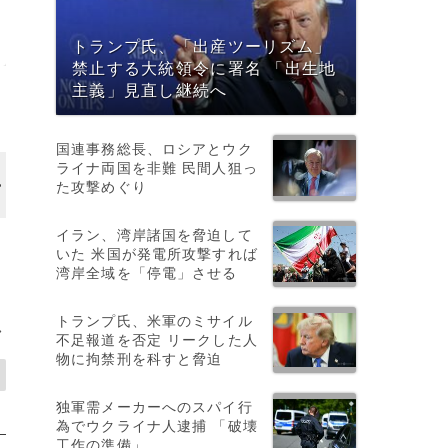
トランプ氏、「出産ツーリズム」
禁止する大統領令に署名 「出生地
主義」見直し継続へ
国連事務総長、ロシアとウク
ライナ両国を非難 民間人狙っ
画像作成中
た攻撃めぐり
イラン、湾岸諸国を脅迫して
いた 米国が発電所攻撃すれば
湾岸全域を「停電」させる
トランプ氏、米軍のミサイル
>
不足報道を否定 リークした人
物に拘禁刑を科すと脅迫
独軍需メーカーへのスパイ行
為でウクライナ人逮捕 「破壊
工作の準備」