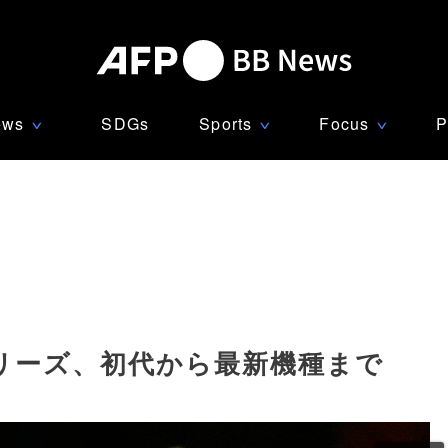
ews
SDGs
Sports
Focus
P
∨
∨
∨
代シリーズ、初代から最新機種まで