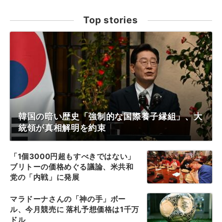
Top stories
韓国の暗い歴史「強制的な国際養子縁組」、大
統領が真相解明を約束
「1個3000円超もすべきではない」
ブリトーの価格めぐる議論、米共和
党の「内戦」に発展
マラドーナさんの「神の手」ボー
ル、今月競売に 落札予想価格は1千万
ドル