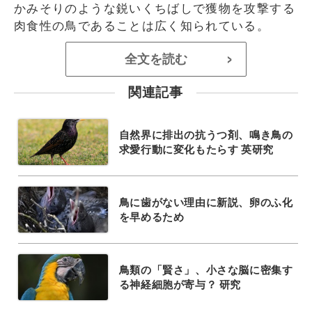
かみそりのような鋭いくちばしで獲物を攻撃する
肉食性の鳥であることは広く知られている。
全文を読む
>
関連記事
自然界に排出の抗うつ剤、鳴き鳥の
求愛行動に変化もたらす 英研究
鳥に歯がない理由に新説、卵のふ化
を早めるため
鳥類の「賢さ」、小さな脳に密集す
る神経細胞が寄与？ 研究