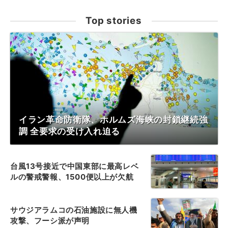
Top stories
イラン革命防衛隊、ホルムズ海峡の封鎖継続強
調 全要求の受け入れ迫る
台風13号接近で中国東部に最高レベ
ルの警戒警報、1500便以上が欠航
サウジアラムコの石油施設に無人機
攻撃、フーシ派が声明