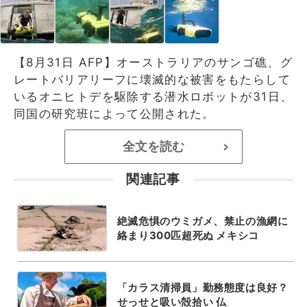
【8月31日 AFP】オーストラリアのサンゴ礁、グ
レートバリアリーフに壊滅的な被害をもたらして
いるオニヒトデを駆除する潜水ロボットが31日、
同国の研究班によって公開された。
全文を読む
>
関連記事
絶滅危惧のウミガメ、禁止の漁網に
絡まり300匹超死ぬ メキシコ
「カラス清掃員」勤務態度は良好？
せっせと吸い殻拾い 仏