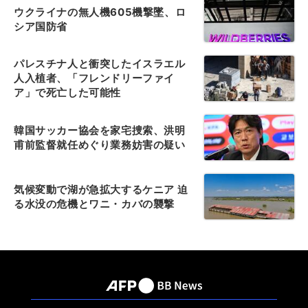
ウクライナの無人機605機撃墜、ロ
シア国防省
パレスチナ人と衝突したイスラエル
人入植者、「フレンドリーファイ
ア」で死亡した可能性
韓国サッカー協会を家宅捜索、洪明
甫前監督就任めぐり業務妨害の疑い
気候変動で湖が急拡大するケニア 迫
る水没の危機とワニ・カバの襲撃