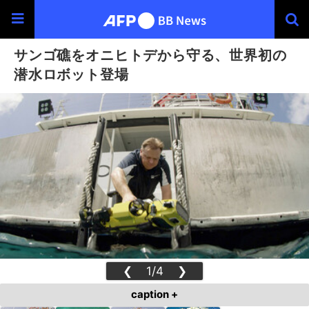
サンゴ礁をオニヒトデから守る、世界初の
潜水ロボット登場
❮
1/4
❯
caption +