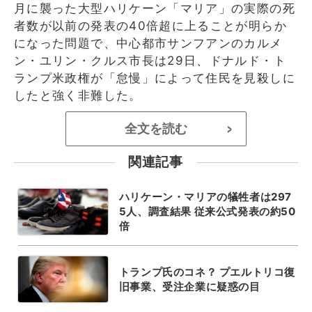
月に襲った大型ハリケーン「マリア」の実際の死
者数が以前の発表の40倍超に上ることが明らか
になった問題で、中心都市サンフアンのカルメ
ン・ユリン・クルス市長は29日、ドナルド・ト
ランプ米政権が「怠慢」によって住民を見殺しに
したと強く非難した。
全文を読む
>
関連記事
ハリケーン・マリアの犠牲者は297
5人、調査結果 従来公式発表の約50
倍
トランプ氏のコネ？ プエルトリコ復
旧事業、受注企業に疑惑の目