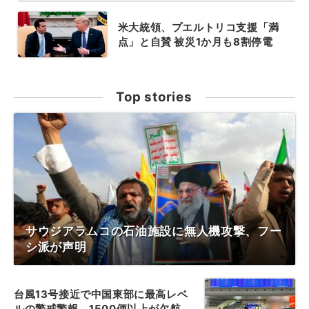
米大統領、プエルトリコ支援「満
点」と自賛 被災1か月も8割停電
Top stories
サウジアラムコの石油施設に無人機攻撃、フー
シ派が声明
台風13号接近で中国東部に最高レベ
ルの警戒警報、1500便以上が欠航