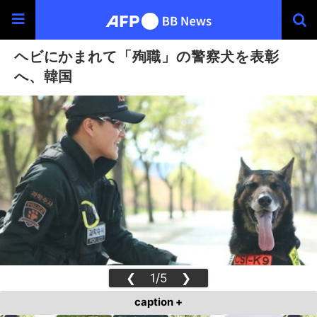
ヘビにかまれて「殉職」の警察犬を表彰
へ、韓国
❮
1/5
❯
caption +