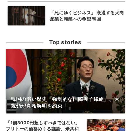
「死にゆくビジネス」 衰退する犬肉
産業と転業への希望 韓国
Top stories
韓国の暗い歴史「強制的な国際養子縁組」、大
統領が真相解明を約束
「1個3000円超もすべきではない」
ブリトーの価格めぐる議論、米共和