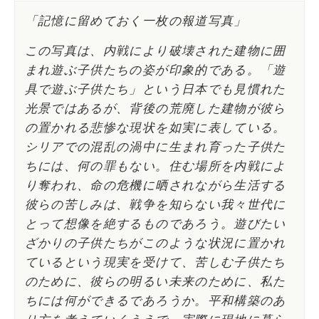
「記憶に留めておく一枚の報道写真」
この写真は、内戦により破壊された建物に囲
まれ遊ぶ子供たちの姿が印象的である。「遊
具で遊ぶ子供たち」という日本でも見慣れた
光景ではあるが、背後の荒廃した建物が彼ら
の置かれる悲惨な現状を如実に表している。
シリアでの混乱の渦中に生まれ育った子供た
ちには、何の罪もない。住む場所を内戦によ
り奪われ、命の危機に晒されながら生活する
彼らの苦しみは、戦争を知らない我々世代に
とって想像を絶するものであろう。遊びたい
ざかりの子供たちがこのような状況に置かれ
ているという現実を受けて、苦しむ子供たち
のために、彼らの明るい未来のために、私た
ちには何ができるであろうか。平和構築のあ