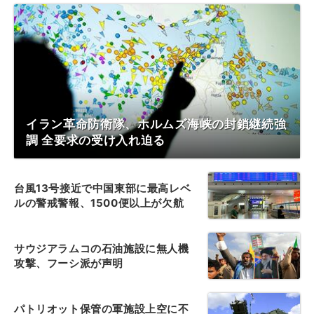
イラン革命防衛隊、ホルムズ海峡の封鎖継続強
調 全要求の受け入れ迫る
台風13号接近で中国東部に最高レベ
ルの警戒警報、1500便以上が欠航
サウジアラムコの石油施設に無人機
攻撃、フーシ派が声明
パトリオット保管の軍施設上空に不