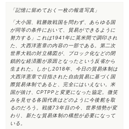
「記憶に留めておく一枚の報道写真」
「大小国、戦勝敗戦国を問わず、あらゆる国
が同等の条件において、貿易ができるように
努力する」これは1941年に英米間で調印され
た、大西洋憲章の内容の一部である。第二次
世界大戦の対立構図が、ブロック化などの閉
鎖的な経済圏が原因となったという反省から
生まれた。しかし2018年、今日の貿易体制は
大西洋憲章で目指された自由貿易に基づく国
際貿易体制であると、完全にはいえない。米
国が抜け、CPTPPと変更になった協定。微笑
みを見せる各国代表はどのように今後舵を取
るのだろう。戦後73年目の今、世界情勢が変
わり、新たな貿易体制の構想が必要になって
いる。