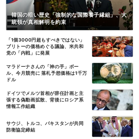
韓国の暗い歴史「強制的な国際養子縁組」、大
統領が真相解明を約束
「1個3000円超もすべきではない」
ブリトーの価格めぐる議論、米共和
党の「内戦」に発展
マラドーナさんの「神の手」ボー
ル、今月競売に 落札予想価格は1千万
ドル
ドイツでメルツ首相が辞任計画と主
張する偽動画拡散、背後にロシア系
情報工作組織
サウジ、トルコ、パキスタンが共同
防衛協定締結